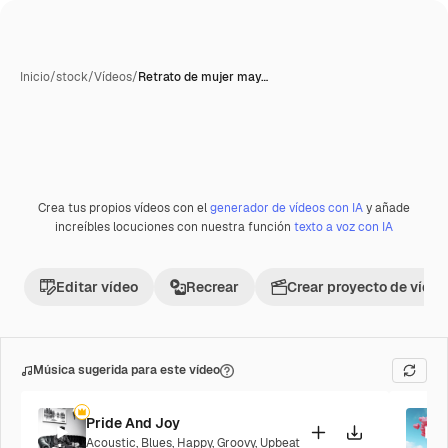
Inicio
/
stock
/
Vídeos
/
Retrato de mujer may…
Crea tus propios vídeos con el
generador de vídeos con IA
y añade
increíbles locuciones con nuestra función
texto a voz con IA
Editar vídeo
Recrear
Crear proyecto de vídeo
Música sugerida para este vídeo
Pride And Joy
Acoustic
,
Blues
,
Happy
,
Groovy
,
Upbeat