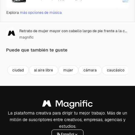
Explora
más opciones de música
Retrato de mujer mayor con cabello largo de pie frente a la cámara y tomando fotos
magnific
Puede que también te guste
Premium
Premium
Premium
Premium
ciudad
al aire libre
mujer
cámara
caucásico
La plataforma creativa para dirigir tu mejor trabajo. Más de un
millón de suscriptores entre creativos, empresas, agencias y
estudios.
Español