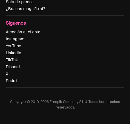
Sala de prensa
¿Buscas magnific.ai?
Síguenos
Atención al cliente
Instagram
YouTube
LinkedIn
TikTok
Discord
X
Reddit
Copyright © 2010-
2026
Freepik Company S.L.U.
Todos los derechos
reservados
.