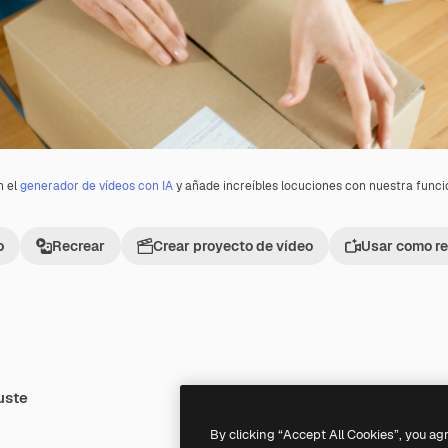
n el
generador de vídeos con IA
y añade increíbles locuciones con nuestra func
o
Recrear
Crear proyecto de vídeo
Usar como re
uste
Premium
Premium
By clicking “Accept All Cookies”, you ag