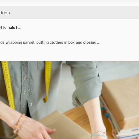
of female h…
Top view of female hands wrapping parcel, putting clothes in box and closing box with sticky tape while preparing order for shipping