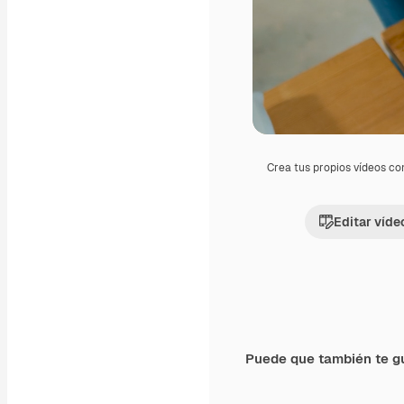
Crea tus propios vídeos co
Editar víde
Puede que también te g
Premium
Premium