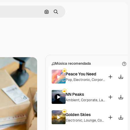
Buscar por imagen
Buscar
Música recomendada
Peace You Need
Pop
,
Electronic
,
Corporate
,
Groovy
,
Laid
NN Peaks
Ambient
,
Corporate
,
Laid Back
,
Peacefu
Golden Skies
Electronic
,
Lounge
,
Corporate
,
Groovy
,
L