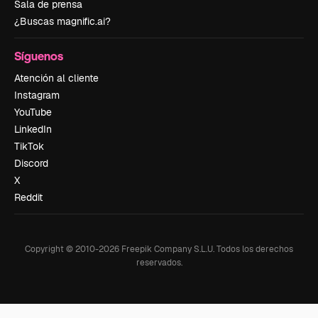
Sala de prensa
¿Buscas magnific.ai?
Síguenos
Atención al cliente
Instagram
YouTube
LinkedIn
TikTok
Discord
X
Reddit
Copyright © 2010-
2026
Freepik Company S.L.U.
Todos los derechos
reservados
.