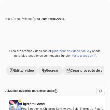
Inicio
/
stock
/
Vídeos
/
Tres Diamantes Azule…
Crea tus propios vídeos con el
generador de vídeos con IA
y añade
increíbles locuciones con nuestra función
texto a voz con IA
Editar vídeo
Recrear
Crear proyecto de vídeo
Música sugerida para este vídeo
Fighters Game
Pop
,
Electronic
,
Children
,
Synthwave
,
Epic
,
Energetic
,
Playful