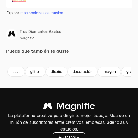
Explora
más opciones de música
Tres Diamantes Azules
magnific
Puede que también te guste
Premium
Premium
Premium
Premium
azul
glitter
diseño
decoración
imagen
gráfic
La plataforma creativa para dirigir tu mejor trabajo. Más de un
millón de suscriptores entre creativos, empresas, agencias y
estudios.
Español