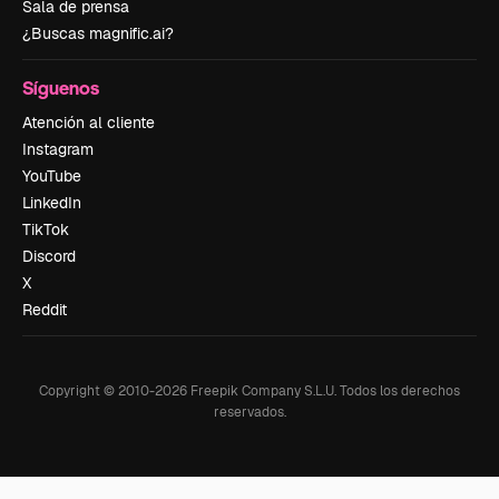
Sala de prensa
¿Buscas magnific.ai?
Síguenos
Atención al cliente
Instagram
YouTube
LinkedIn
TikTok
Discord
X
Reddit
Copyright © 2010-
2026
Freepik Company S.L.U.
Todos los derechos
reservados
.