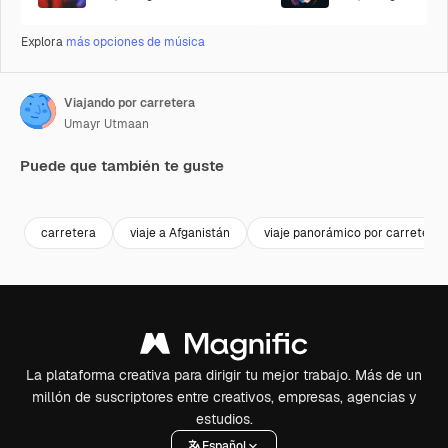
Explora
más opciones de música
Viajando por carretera
Umayr Utmaan
Puede que también te guste
Premium
Premium
Premium
Premium
carretera
viaje a Afganistán
viaje panorámico por carretera
La plataforma creativa para dirigir tu mejor trabajo. Más de un
millón de suscriptores entre creativos, empresas, agencias y
estudios.
Español