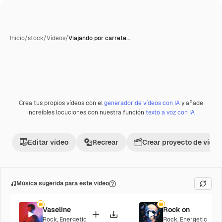
Inicio
/
stock
/
Vídeos
/
Viajando por carrete…
Crea tus propios vídeos con el
generador de vídeos con IA
y añade
increíbles locuciones con nuestra función
texto a voz con IA
Editar vídeo
Recrear
Crear proyecto de vídeo
Música sugerida para este vídeo
Vaseline
Rock on
Rock
,
Energetic
Rock
,
Energetic