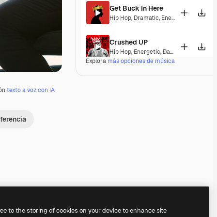
Get Buck In Here
Hip Hop
,
Dramatic
,
Energetic
,
Exciting
,
Crushed UP
Hip Hop
,
Energetic
,
Dark
,
Exciting
Explora
más opciones de música
Outta Town
Pop
,
Hip Hop
,
Dramatic
,
Energetic
,
Exci
ión
texto a voz con IA
Billion Dollar Freestyle
ferencia
Hip Hop
,
Energetic
Hit the Curb
Hip Hop
,
Funk
,
Groovy
,
Energetic
,
Soulfu
Groupie Therapy
Hip Hop
,
Groovy
,
Energetic
Premium
Premium
Premium
Premium
ree to the storing of cookies on your device to enhance site