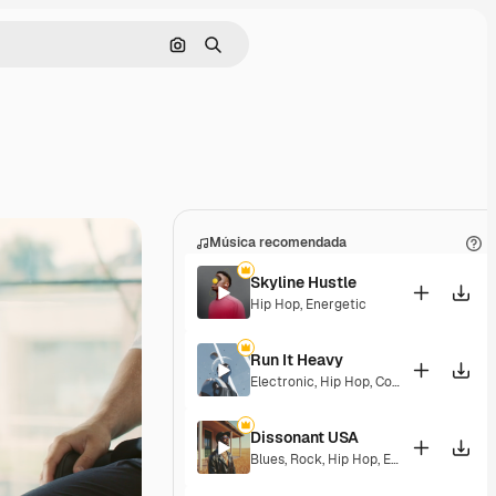
Buscar por imagen
Buscar
Música recomendada
Skyline Hustle
Hip Hop
,
Energetic
Run It Heavy
Electronic
,
Hip Hop
,
Corporate
,
Epic
,
En
Dissonant USA
Blues
,
Rock
,
Hip Hop
,
Epic
,
Energetic
,
Ex