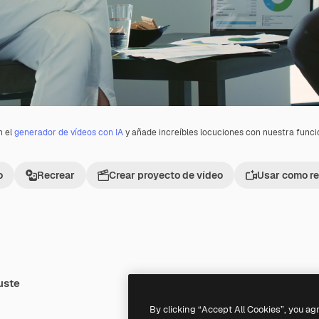
n el
generador de vídeos con IA
y añade increíbles locuciones con nuestra func
o
Recrear
Crear proyecto de vídeo
Usar como re
uste
Premium
Premium
By clicking “Accept All Cookies”, you ag