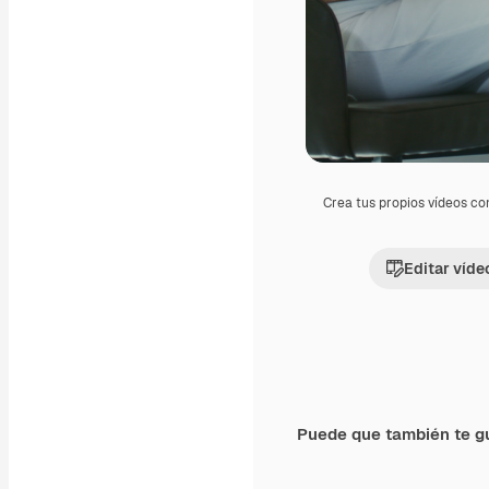
Crea tus propios vídeos co
Editar víde
Puede que también te g
Premium
Premium