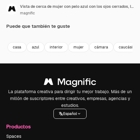
Vista de cerca de mujer con pelo azul con los ojos cerrados, luego abre los ojos y mira a la cámara.
magnific
Puede que también te guste
Premium
Premium
casa
azul
interior
mujer
cámara
caucásico
La plataforma creativa para dirigir tu mejor trabajo. Más de un
millón de suscriptores entre creativos, empresas, agencias y
estudios.
Español
Productos
Spaces