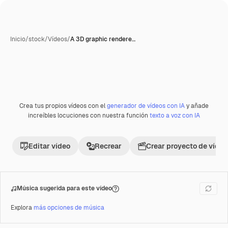
Inicio
/
stock
/
Vídeos
/
A 3D graphic rendere…
Crea tus propios vídeos con el
generador de vídeos con IA
y añade
Premium
increíbles locuciones con nuestra función
texto a voz con IA
Editar vídeo
Recrear
Crear proyecto de vídeo
Música sugerida para este vídeo
Explora
más opciones de música