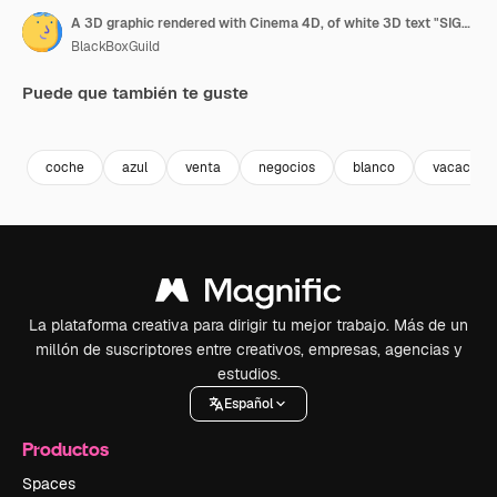
A 3D graphic rendered with Cinema 4D, of white 3D text "SIGN UP TODAY
BlackBoxGuild
Puede que también te guste
Premium
Premium
Premium
Premium
Generado p
coche
azul
venta
negocios
blanco
vacacione
La plataforma creativa para dirigir tu mejor trabajo. Más de un
millón de suscriptores entre creativos, empresas, agencias y
estudios.
Español
Productos
Spaces