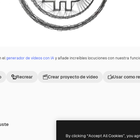
n el
generador de vídeos con IA
y añade increíbles locuciones con nuestra func
o
Recrear
Crear proyecto de vídeo
Usar como re
uste
Premium
Premium
By clicking “Accept All Cookies”, you ag