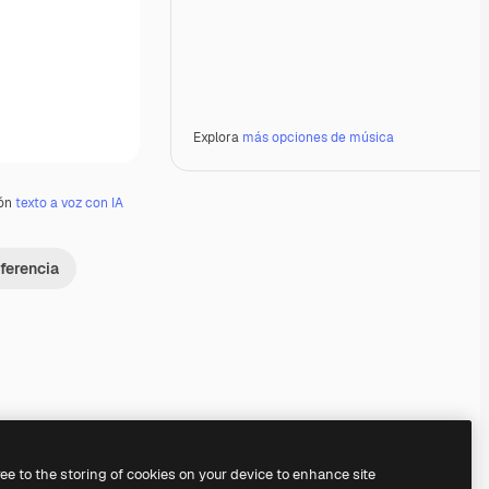
Explora
más opciones de música
ión
texto a voz con IA
ferencia
Premium
Premium
Premium
Premium
ree to the storing of cookies on your device to enhance site