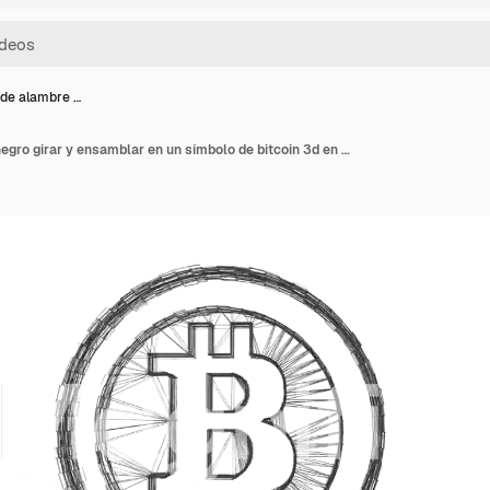
de alambre …
3d marco de alambre negro girar y ensamblar en un símbolo de bitcoin 3d en anillo como moneda. 4k 3d animación limpia en fondo blanco