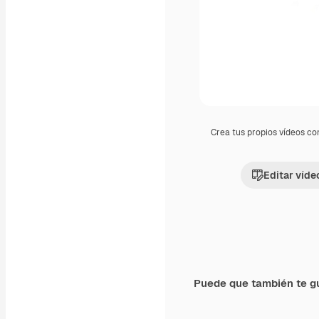
Crea tus propios vídeos co
Editar víde
Puede que también te g
Premium
Premium