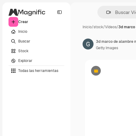
Crear
Inicio
/
stock
/
Vídeos
/
3d marco 
Inicio
Buscar
Getty Images
Stock
Explorar
Todas las herramientas
Premium