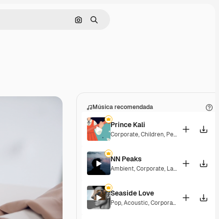
Buscar por imagen
Buscar
Música recomendada
Prince Kali
Corporate
,
Children
,
Peaceful
,
Hopeful
,
NN Peaks
Ambient
,
Corporate
,
Laid Back
,
Peacefu
Seaside Love
Pop
,
Acoustic
,
Corporate
,
Peaceful
,
Hop