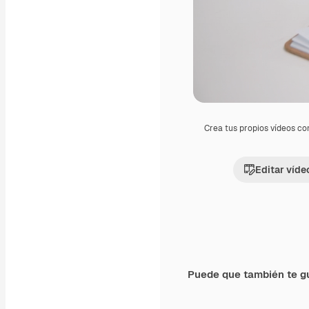
Crea tus propios vídeos co
Editar víde
Puede que también te g
Premium
Premium