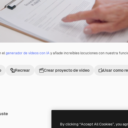
n el
generador de vídeos con IA
y añade increíbles locuciones con nuestra func
o
Recrear
Crear proyecto de vídeo
Usar como re
uste
Premium
Premium
By clicking “Accept All Cookies”, you ag