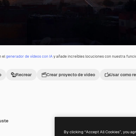
n el
generador de vídeos con IA
y añade increíbles locuciones con nuestra func
o
Recrear
Crear proyecto de vídeo
Usar como re
uste
Premium
Premium
By clicking “Accept All Cookies”, you ag