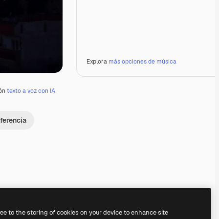
Explora
más opciones de música
ión
texto a voz con IA
ferencia
Premium
Premium
Premium
Premium
ree to the storing of cookies on your device to enhance site