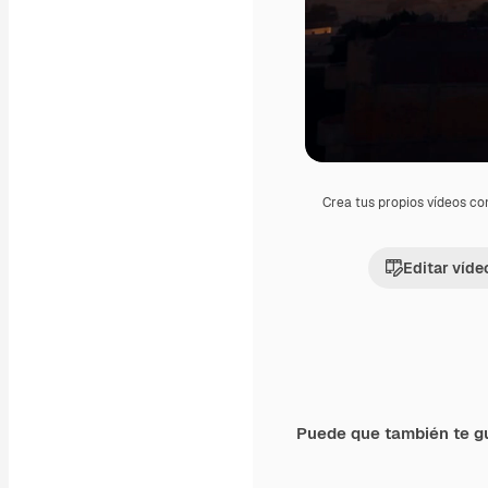
Crea tus propios vídeos co
Editar víde
Puede que también te g
Premium
Premium