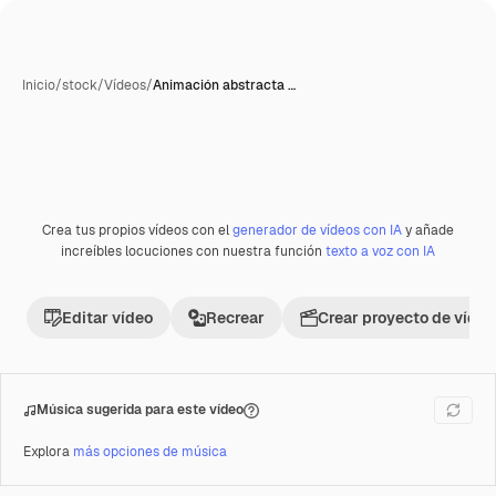
Inicio
/
stock
/
Vídeos
/
Animación abstracta …
Crea tus propios vídeos con el
generador de vídeos con IA
y añade
Premium
increíbles locuciones con nuestra función
texto a voz con IA
Editar vídeo
Recrear
Crear proyecto de vídeo
Música sugerida para este vídeo
Explora
más opciones de música