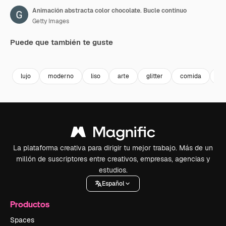
Animación abstracta color chocolate. Bucle continuo
Getty Images
Puede que también te guste
Premium
Premium
Premium
Premium
lujo
moderno
liso
arte
glitter
comida
di
La plataforma creativa para dirigir tu mejor trabajo. Más de un
millón de suscriptores entre creativos, empresas, agencias y
estudios.
Español
Productos
Spaces