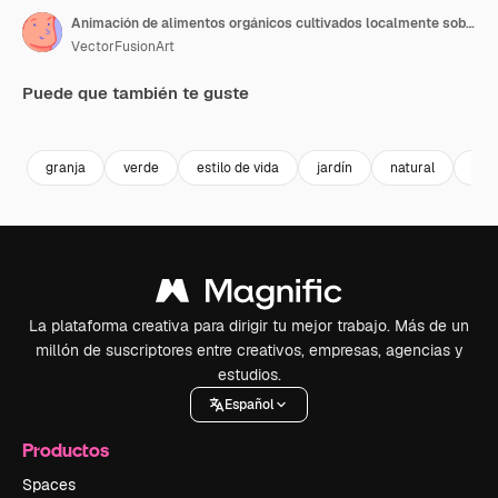
Animación de alimentos orgánicos cultivados localmente sobre una comida en un recipiente a rayas
VectorFusionArt
Puede que también te guste
Premium
Premium
Premium
Premium
granja
verde
estilo de vida
jardín
natural
coc
La plataforma creativa para dirigir tu mejor trabajo. Más de un
millón de suscriptores entre creativos, empresas, agencias y
estudios.
Español
Productos
Spaces