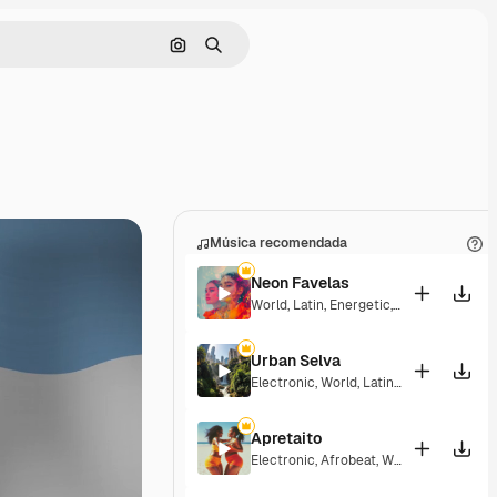
Buscar por imagen
Buscar
Música recomendada
Neon Favelas
World
,
Latin
,
Energetic
,
Upbeat
Urban Selva
Electronic
,
World
,
Latin
,
Groovy
,
Energet
Apretaito
Electronic
,
Afrobeat
,
World
,
Latin
,
Groov