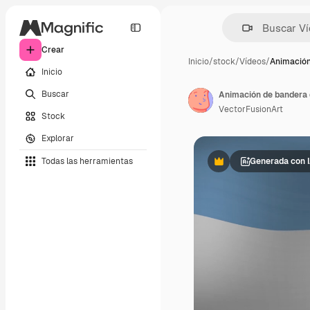
Crear
Inicio
/
stock
/
Vídeos
/
Animación
Inicio
Buscar
Animación de bandera 
VectorFusionArt
Stock
Explorar
Todas las herramientas
Generada con 
Premium