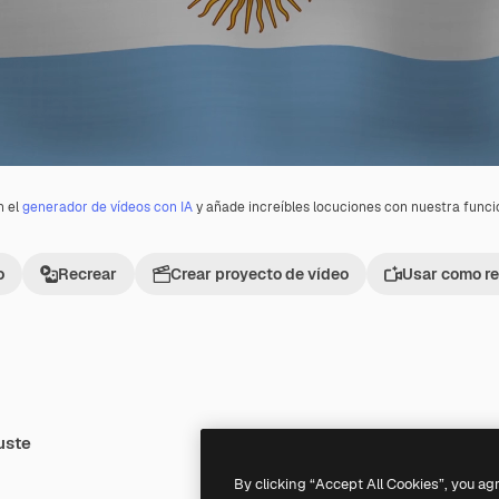
n el
generador de vídeos con IA
y añade increíbles locuciones con nuestra func
o
Recrear
Crear proyecto de vídeo
Usar como re
uste
Premium
Premium
Generado por IA
By clicking “Accept All Cookies”, you ag