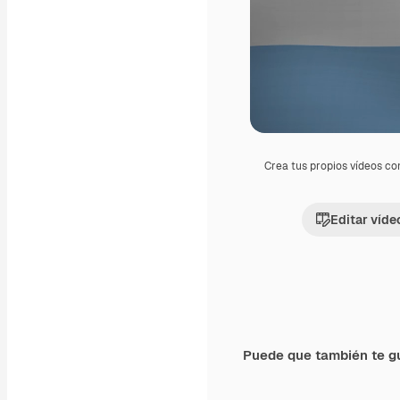
Crea tus propios vídeos co
Editar víde
Puede que también te g
Premium
Premium
Generado por IA