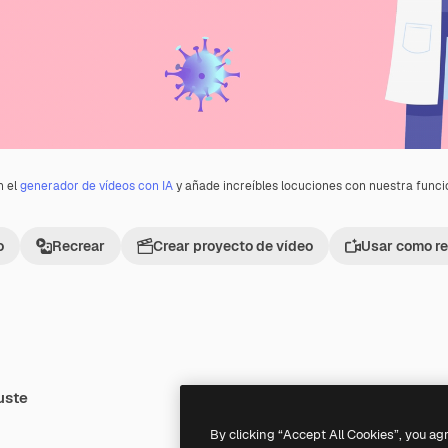
n el
generador de vídeos con IA
y añade increíbles locuciones con nuestra func
o
Recrear
Crear proyecto de vídeo
Usar como re
uste
Premium
Premium
Generado por IA
By clicking “Accept All Cookies”, you ag