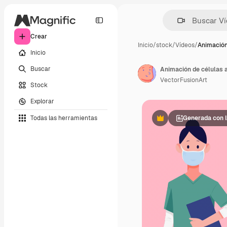
Crear
Inicio
/
stock
/
Vídeos
/
Animación
Inicio
Buscar
VectorFusionArt
Stock
Explorar
Todas las herramientas
Generada con 
Premium