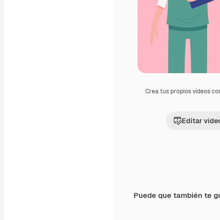
Crea tus propios vídeos co
Editar víde
Puede que también te g
Premium
Premium
Generado por IA