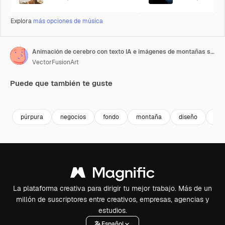
Explora
más opciones de música
Animación de cerebro con texto IA e imágenes de montañas sobre fondo morado.
VectorFusionArt
Puede que también te guste
Premium
Premium
Generado por IA
Premium
Premium
Generado p
púrpura
negocios
fondo
montaña
diseño
abs
La plataforma creativa para dirigir tu mejor trabajo. Más de un
millón de suscriptores entre creativos, empresas, agencias y
estudios.
Español