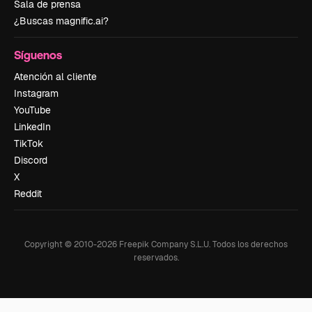
Sala de prensa
¿Buscas magnific.ai?
Síguenos
Atención al cliente
Instagram
YouTube
LinkedIn
TikTok
Discord
X
Reddit
Copyright © 2010-
2026
Freepik Company S.L.U.
Todos los derechos
reservados
.