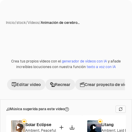
Inicio
/
stock
/
Vídeos
/
Animación de cerebro…
Generada con IA
Crea tus propios vídeos con el
generador de vídeos con IA
y añade
Premium
increíbles locuciones con nuestra función
texto a voz con IA
Editar vídeo
Recrear
Crear proyecto de vídeo
Música sugerida para este vídeo
Solar Eclipse
Litang
Ambient
,
Peaceful
Ambient
,
Laid Bac