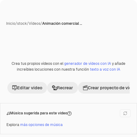
Inicio
/
stock
/
Vídeos
/
Animación comercial …
Crea tus propios vídeos con el
generador de vídeos con IA
y añade
Premium
increíbles locuciones con nuestra función
texto a voz con IA
Editar vídeo
Recrear
Crear proyecto de vídeo
Música sugerida para este vídeo
Explora
más opciones de música