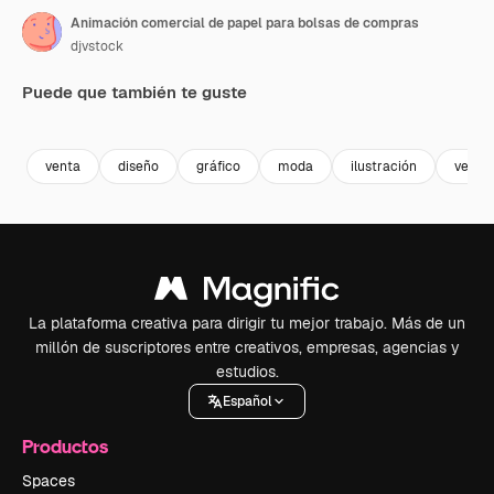
Animación comercial de papel para bolsas de compras
djvstock
Puede que también te guste
Premium
Premium
Premium
Premium
venta
diseño
gráfico
moda
ilustración
vecto
La plataforma creativa para dirigir tu mejor trabajo. Más de un
millón de suscriptores entre creativos, empresas, agencias y
estudios.
Español
Productos
Spaces