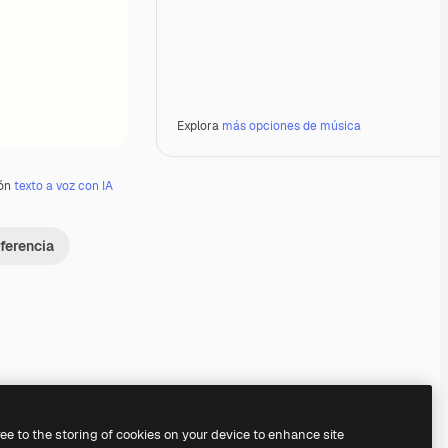
Explora
más opciones de música
ión
texto a voz con IA
ferencia
Premium
Premium
Premium
Premium
Generado por IA
ree to the storing of cookies on your device to enhance site