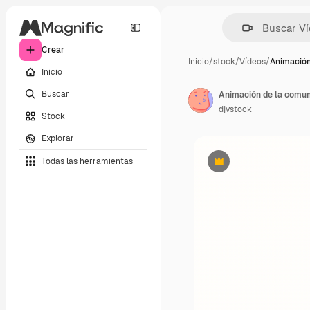
Crear
Inicio
/
stock
/
Vídeos
/
Animación
Inicio
Buscar
Animación de la comun
djvstock
Stock
Explorar
Todas las herramientas
Premium