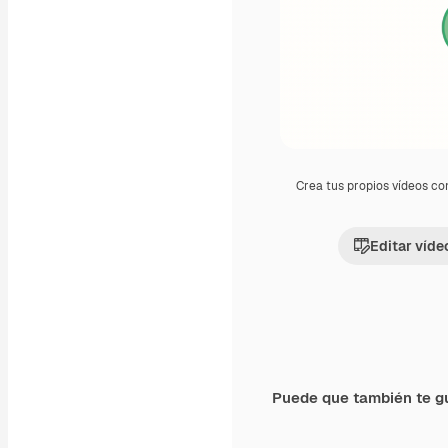
Crea tus propios vídeos co
Editar víde
Puede que también te g
Premium
Premium