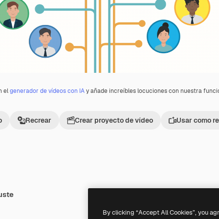
n el
generador de vídeos con IA
y añade increíbles locuciones con nuestra func
o
Recrear
Crear proyecto de vídeo
Usar como re
uste
Premium
Premium
By clicking “Accept All Cookies”, you ag