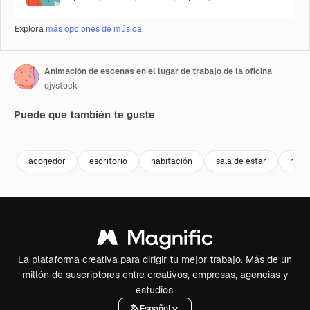
Explora
más opciones de música
Animación de escenas en el lugar de trabajo de la oficina
djvstock
Puede que también te guste
acogedor
escritorio
habitación
sala de estar
mod
La plataforma creativa para dirigir tu mejor trabajo. Más de un
millón de suscriptores entre creativos, empresas, agencias y
estudios.
Español