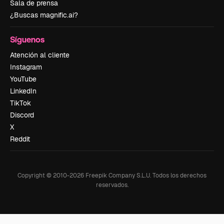
Sala de prensa
¿Buscas magnific.ai?
Síguenos
Atención al cliente
Instagram
YouTube
LinkedIn
TikTok
Discord
X
Reddit
Copyright © 2010-
2026
Freepik Company S.L.U.
Todos los derechos
reservados
.