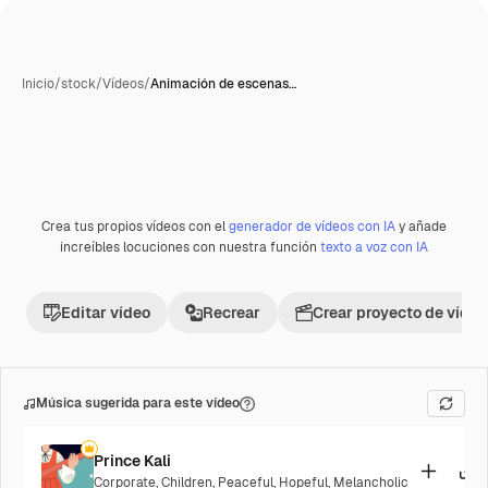
Inicio
/
stock
/
Vídeos
/
Animación de escenas…
Crea tus propios vídeos con el
generador de vídeos con IA
y añade
Premium
increíbles locuciones con nuestra función
texto a voz con IA
Editar vídeo
Recrear
Crear proyecto de vídeo
Música sugerida para este vídeo
Prince Kali
Corporate
,
Children
,
Peaceful
,
Hopeful
,
Melancholic