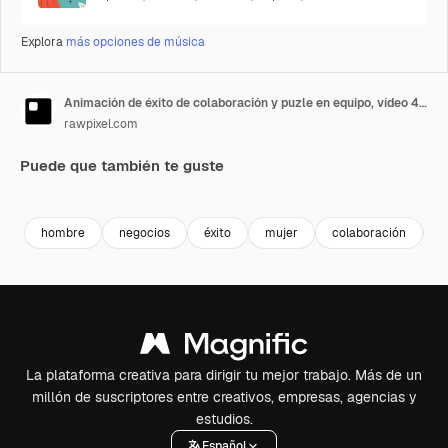
Explora
más opciones de música
Animación de éxito de colaboración y puzle en equipo, vídeo 4K transparente, pantalla verde
rawpixel.com
Puede que también te guste
Premium
Premium
Premium
Premium
Generado p
hombre
negocios
éxito
mujer
colaboración
i
La plataforma creativa para dirigir tu mejor trabajo. Más de un
millón de suscriptores entre creativos, empresas, agencias y
estudios.
Español