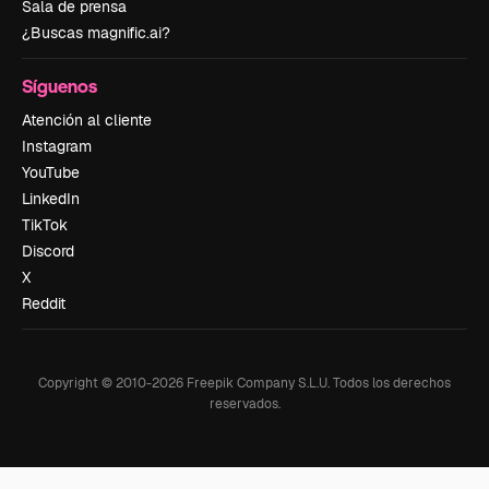
Sala de prensa
¿Buscas magnific.ai?
Síguenos
Atención al cliente
Instagram
YouTube
LinkedIn
TikTok
Discord
X
Reddit
Copyright © 2010-
2026
Freepik Company S.L.U.
Todos los derechos
reservados
.