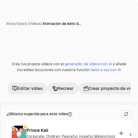
Inicio
/
stock
/
Vídeos
/
Animación de éxito d…
Generada con IA
Crea tus propios vídeos con el
generador de vídeos con IA
y añade
Premium
increíbles locuciones con nuestra función
texto a voz con IA
Editar vídeo
Recrear
Crear proyecto de vídeo
Música sugerida para este vídeo
Prince Kali
Corporate
,
Children
,
Peaceful
,
Hopeful
,
Melancholic