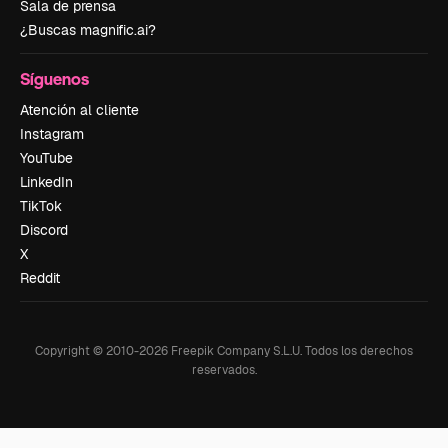
Sala de prensa
¿Buscas magnific.ai?
Síguenos
Atención al cliente
Instagram
YouTube
LinkedIn
TikTok
Discord
X
Reddit
Copyright © 2010-
2026
Freepik Company S.L.U.
Todos los derechos
reservados
.