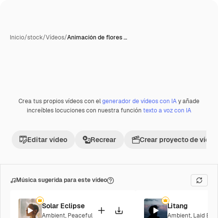
Inicio
/
stock
/
Vídeos
/
Animación de flores …
Generada con IA
Crea tus propios vídeos con el
generador de vídeos con IA
y añade
Premium
increíbles locuciones con nuestra función
texto a voz con IA
Editar vídeo
Recrear
Crear proyecto de vídeo
Música sugerida para este vídeo
Solar Eclipse
Litang
Ambient
,
Peaceful
Ambient
,
Laid Bac