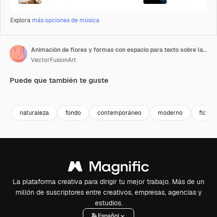
Explora
más opciones de música
Animación de flores y formas con espacio para texto sobre la sombra de hojas
VectorFusionArt
Puede que también te guste
Premium
Premium
Generado por IA
Premium
Premium
Generado p
naturaleza
fondo
contemporáneo
moderno
flores
La plataforma creativa para dirigir tu mejor trabajo. Más de un
millón de suscriptores entre creativos, empresas, agencias y
estudios.
Español