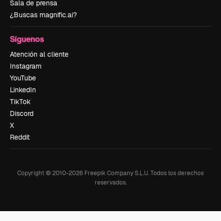
Sala de prensa
¿Buscas magnific.ai?
Síguenos
Atención al cliente
Instagram
YouTube
LinkedIn
TikTok
Discord
X
Reddit
Copyright © 2010-
2026
Freepik Company S.L.U.
Todos los derechos
reservados
.