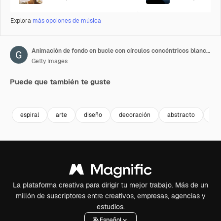
Explora
más opciones de música
Animación de fondo en bucle con círculos concéntricos blancos moviéndose desde el centro
Getty Images
Puede que también te guste
Premium
Premium
Premium
Premium
espiral
arte
diseño
decoración
abstracto
pat
La plataforma creativa para dirigir tu mejor trabajo. Más de un
millón de suscriptores entre creativos, empresas, agencias y
estudios.
Español