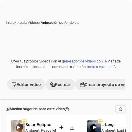
Inicio
/
stock
/
Vídeos
/
Animación de fondo e…
Crea tus propios vídeos con el
generador de vídeos con IA
y añade
Premium
increíbles locuciones con nuestra función
texto a voz con IA
Editar vídeo
Recrear
Crear proyecto de vídeo
Música sugerida para este vídeo
Solar Eclipse
Litang
Ambient
,
Peaceful
Ambient
,
Laid Bac