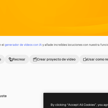
n el
generador de vídeos con IA
y añade increíbles locuciones con nuestra func
o
Recrear
Crear proyecto de vídeo
Usar como re
uste
Premium
Premium
By clicking “Accept All Cookies”, you ag