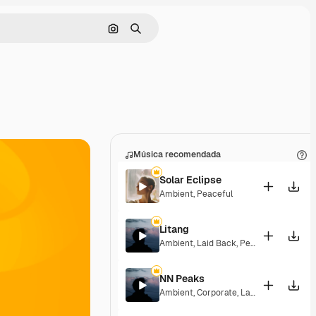
Buscar por imagen
Buscar
Música recomendada
Solar Eclipse
Ambient
,
Peaceful
Litang
Ambient
,
Laid Back
,
Peaceful
,
Hopeful
NN Peaks
Ambient
,
Corporate
,
Laid Back
,
Peacefu