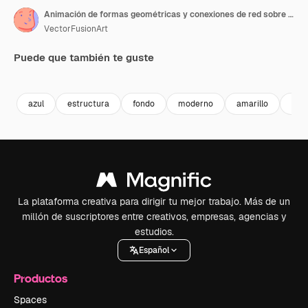
Animación de formas geométricas y conexiones de red sobre fondo amarillo y azul
VectorFusionArt
Puede que también te guste
Premium
Premium
Generado por IA
Premium
Premium
Generado p
azul
estructura
fondo
moderno
amarillo
dis
La plataforma creativa para dirigir tu mejor trabajo. Más de un
millón de suscriptores entre creativos, empresas, agencias y
estudios.
Español
Productos
Spaces