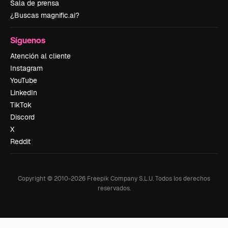
Sala de prensa
¿Buscas magnific.ai?
Síguenos
Atención al cliente
Instagram
YouTube
LinkedIn
TikTok
Discord
X
Reddit
Copyright © 2010-
2026
Freepik Company S.L.U.
Todos los derechos
reservados
.