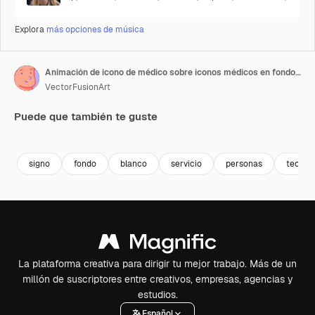
Explora
más opciones de música
Animación de icono de médico sobre iconos médicos en fondo blanco
VectorFusionArt
Puede que también te guste
Premium
Premium
Generado por IA
Premium
Premium
Generado p
signo
fondo
blanco
servicio
personas
tecnol
La plataforma creativa para dirigir tu mejor trabajo. Más de un
millón de suscriptores entre creativos, empresas, agencias y
estudios.
Español