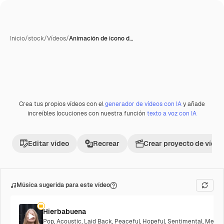
Inicio
/
stock
/
Vídeos
/
Animación de icono d…
Generada con IA
Crea tus propios vídeos con el
generador de vídeos con IA
y añade
Premium
increíbles locuciones con nuestra función
texto a voz con IA
Editar vídeo
Recrear
Crear proyecto de vídeo
Música sugerida para este vídeo
Hierbabuena
Pop
,
Acoustic
,
Laid Back
,
Peaceful
,
Hopeful
,
Sentimental
,
Melanc