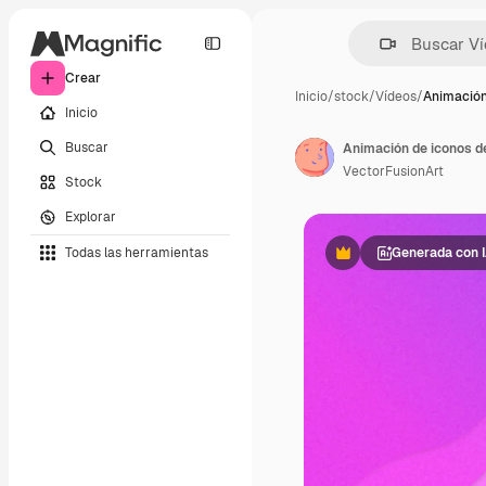
Crear
Inicio
/
stock
/
Vídeos
/
Animación
Inicio
Buscar
VectorFusionArt
Stock
Explorar
Todas las herramientas
Generada con 
Premium