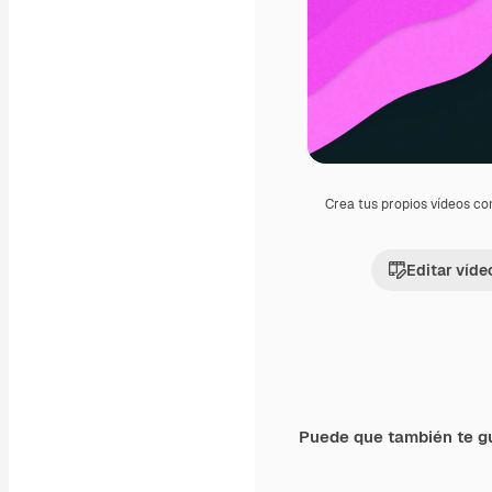
Crea tus propios vídeos co
Editar víde
Puede que también te g
Premium
Premium
Generado por IA