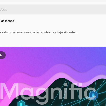
 de iconos …
Animación de iconos de salud con conexiones de red abstractas bajo vibrantes ondas rosas
IA