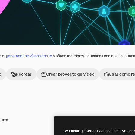
n el
generador de vídeos con IA
y añade increíbles locuciones con nuestra func
o
Recrear
Crear proyecto de vídeo
Usar como re
uste
Premium
Premium
By clicking “Accept All Cookies”, you ag