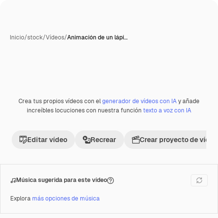
Inicio
/
stock
/
Vídeos
/
Animación de un lápi…
Generada con IA
Crea tus propios vídeos con el
generador de vídeos con IA
y añade
Premium
increíbles locuciones con nuestra función
texto a voz con IA
Editar vídeo
Recrear
Crear proyecto de vídeo
Música sugerida para este vídeo
Explora
más opciones de música