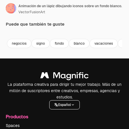
Animación de un lápiz dibujando iconos sobre un fondo blanco.
VectorFusionArt
Puede que también te guste
Premium
Premium
Premium
Premium
negocios
signo
fondo
blanco
vacaciones
art
La plataforma creativa para dirigir tu mejor trabajo. Más de un
millón de suscriptores entre creativos, empresas, agencias y
estudios.
Español
Productos
Spaces