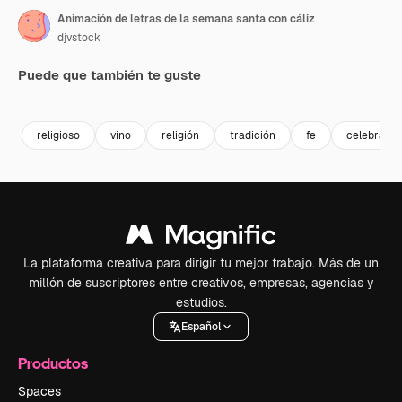
Animación de letras de la semana santa con cáliz
djvstock
Puede que también te guste
Premium
Premium
Premium
Premium
religioso
vino
religión
tradición
fe
celebració
La plataforma creativa para dirigir tu mejor trabajo. Más de un
millón de suscriptores entre creativos, empresas, agencias y
estudios.
Español
Productos
Spaces