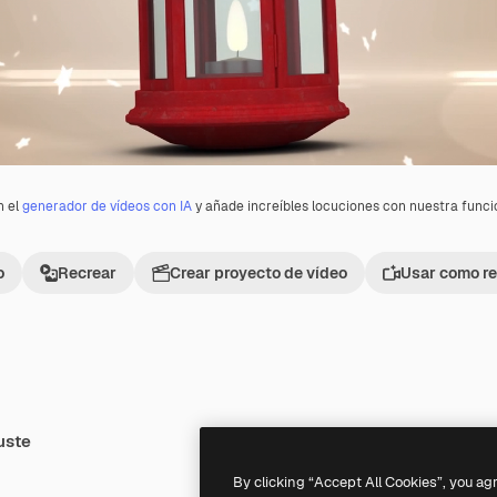
n el
generador de vídeos con IA
y añade increíbles locuciones con nuestra func
o
Recrear
Crear proyecto de vídeo
Usar como re
uste
Premium
Premium
Generado por IA
By clicking “Accept All Cookies”, you ag