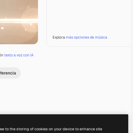
Explora
más opciones de música
ión
texto a voz con IA
ferencia
Premium
Premium
Generado por IA
Premium
Premium
Generado por IA
ree to the storing of cookies on your device to enhance site