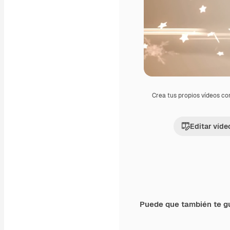
Crea tus propios vídeos co
Editar víde
Puede que también te g
Premium
Premium
Generado por IA