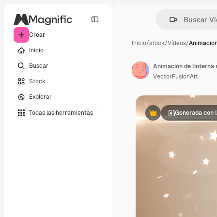
Crear
Inicio
/
stock
/
Vídeos
/
Animación
Inicio
Buscar
Animación de linterna 
VectorFusionArt
Stock
Explorar
Todas las herramientas
Generada con 
Premium