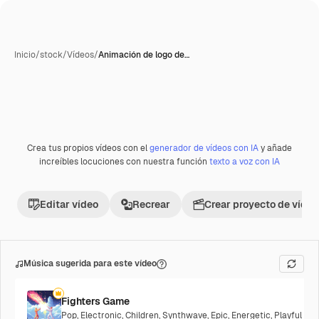
Inicio
/
stock
/
Vídeos
/
Animación de logo de…
Generada con IA
Crea tus propios vídeos con el
generador de vídeos con IA
y añade
Premium
increíbles locuciones con nuestra función
texto a voz con IA
Editar vídeo
Recrear
Crear proyecto de vídeo
Música sugerida para este vídeo
Fighters Game
Pop
,
Electronic
,
Children
,
Synthwave
,
Epic
,
Energetic
,
Playful