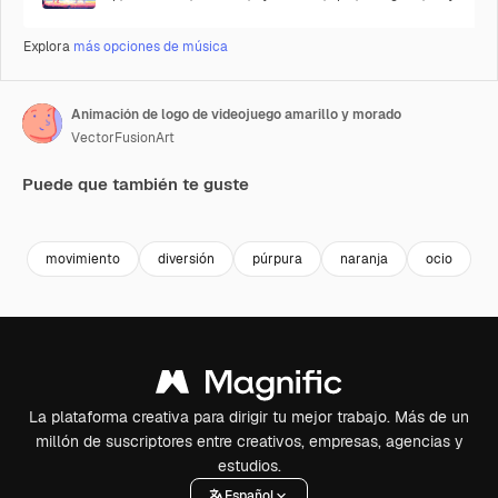
Explora
más opciones de música
Animación de logo de videojuego amarillo y morado
VectorFusionArt
Puede que también te guste
Premium
Premium
Generado por IA
Premium
Premium
Generado p
movimiento
diversión
púrpura
naranja
ocio
v
La plataforma creativa para dirigir tu mejor trabajo. Más de un
millón de suscriptores entre creativos, empresas, agencias y
estudios.
Español