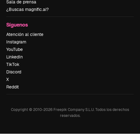
Sala de prensa
¿Buscas magnific.ai?
Síguenos
Atención al cliente
Instagram
YouTube
LinkedIn
TikTok
Discord
X
Reddit
Copyright © 2010-
2026
Freepik Company S.L.U.
Todos los derechos
reservados
.