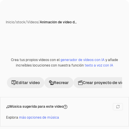
Inicio
/
stock
/
Vídeos
/
Animación de video d…
Crea tus propios vídeos con el
generador de vídeos con IA
y añade
Premium
increíbles locuciones con nuestra función
texto a voz con IA
Editar vídeo
Recrear
Crear proyecto de vídeo
Música sugerida para este vídeo
Explora
más opciones de música