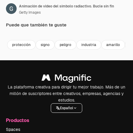
Animación de video del símbolo radiactivo. Bucle sin fin
Getty Images
Puede que también te guste
Premium
Premium
Premium
Premium
protección
signo
peligro
industria
amarillo
d
La plataforma creativa para dirigir tu mejor trabajo. Más de un
millón de suscriptores entre creativos, empresas, agencias y
estudios.
Español
Productos
Spaces