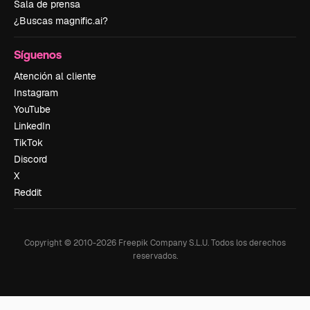
Sala de prensa
¿Buscas magnific.ai?
Síguenos
Atención al cliente
Instagram
YouTube
LinkedIn
TikTok
Discord
X
Reddit
Copyright © 2010-
2026
Freepik Company S.L.U.
Todos los derechos
reservados
.