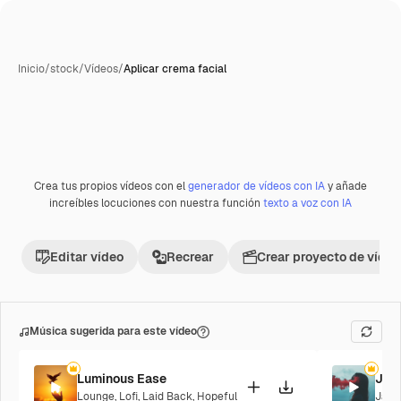
Inicio
/
stock
/
Vídeos
/
Aplicar crema facial
Crea tus propios vídeos con el
generador de vídeos con IA
y añade
Premium
increíbles locuciones con nuestra función
texto a voz con IA
Editar vídeo
Recrear
Crear proyecto de vídeo
Música sugerida para este vídeo
Luminous Ease
Jaz
Lounge
,
Lofi
,
Laid Back
,
Hopeful
Jazz