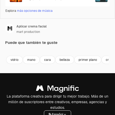
Explora
más opciones de música
Aplicar crema facial
mart production
Puede que también te guste
Premium
Premium
Premium
Premium
vidrio
mano
cara
belleza
primer plano
crem
La plataforma creativa para dirigir tu mejor trabajo. Más de un
millón de suscriptores entre creativos, empresas, agencias y
estudios.
Español