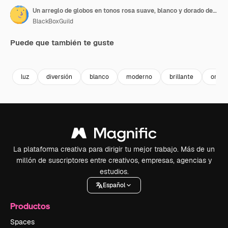
Un arreglo de globos en tonos rosa suave, blanco y dorado decora una pared de madera en un ambiente festivo.
BlackBoxGuild
Puede que también te guste
Premium
Premium
Premium
Premium
luz
diversión
blanco
moderno
brillante
oro
La plataforma creativa para dirigir tu mejor trabajo. Más de un
millón de suscriptores entre creativos, empresas, agencias y
estudios.
Español
Productos
Spaces