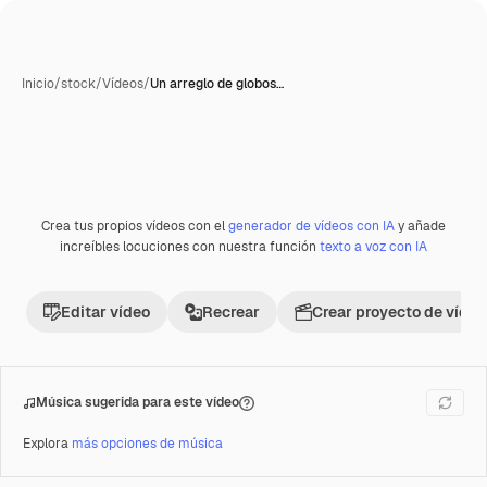
Inicio
/
stock
/
Vídeos
/
Un arreglo de globos…
Crea tus propios vídeos con el
generador de vídeos con IA
y añade
Premium
increíbles locuciones con nuestra función
texto a voz con IA
Editar vídeo
Recrear
Crear proyecto de vídeo
Música sugerida para este vídeo
Explora
más opciones de música