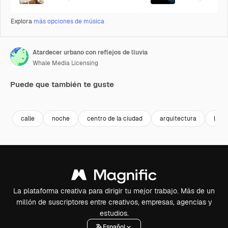
Explora
más opciones de música
Atardecer urbano con reflejos de lluvia
Whale Media Licensing
Puede que también te guste
Premium
Premium
Premium
Premium
calle
noche
centro de la ciudad
arquitectura
luce
La plataforma creativa para dirigir tu mejor trabajo. Más de un
millón de suscriptores entre creativos, empresas, agencias y
estudios.
Español