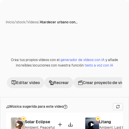
Inicio
/
stock
/
Vídeos
/
Atardecer urbano con…
Generada con IA
Crea tus propios vídeos con el
generador de vídeos con IA
y añade
Premium
increíbles locuciones con nuestra función
texto a voz con IA
Editar vídeo
Recrear
Crear proyecto de vídeo
Música sugerida para este vídeo
Solar Eclipse
Litang
Ambient
,
Peaceful
Ambient
,
Laid Bac