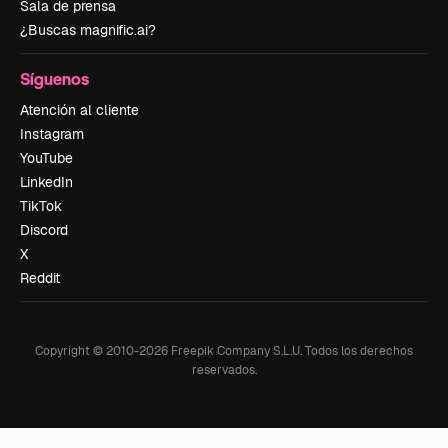
Sala de prensa
¿Buscas magnific.ai?
Síguenos
Atención al cliente
Instagram
YouTube
LinkedIn
TikTok
Discord
X
Reddit
Copyright © 2010-
2026
Freepik Company S.L.U.
Todos los derechos
reservados
.