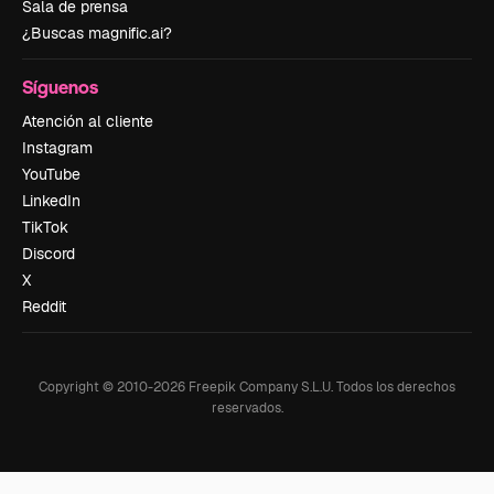
Sala de prensa
¿Buscas magnific.ai?
Síguenos
Atención al cliente
Instagram
YouTube
LinkedIn
TikTok
Discord
X
Reddit
Copyright © 2010-
2026
Freepik Company S.L.U.
Todos los derechos
reservados
.