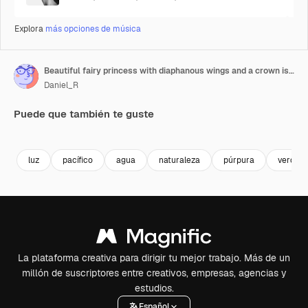
Explora
más opciones de música
Beautiful fairy princess with diaphanous wings and a crown is sheltering from the rain under a giant purple flower in an enchanted forest, creating a magical and whimsical scene
Daniel_R
Puede que también te guste
Premium
Premium
Generado por IA
Premium
Premium
Generado p
luz
pacífico
agua
naturaleza
púrpura
verde
La plataforma creativa para dirigir tu mejor trabajo. Más de un
millón de suscriptores entre creativos, empresas, agencias y
estudios.
Español