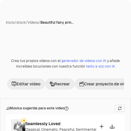
Inicio
/
stock
/
Vídeos
/
Beautiful fairy prin…
Generada con IA
Crea tus propios vídeos con el
generador de vídeos con IA
y añade
Premium
increíbles locuciones con nuestra función
texto a voz con IA
Editar vídeo
Recrear
Crear proyecto de vídeo
Música sugerida para este vídeo
Seamlessly Loved
Classical
,
Cinematic
,
Peaceful
,
Sentimental