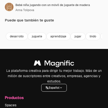
Bebé niña jugando con un móvil de juguete de madera
Anna Tolipova
Puede que también te guste
Premium
Premium
Premium
Premium
desarrollo
juguete
aprendizaje
jugar
lindo
cu
La plataforma creativa para dirigir tu mejor trabajo. Más de un
millón de suscriptores entre creativos, empresas, agencias y
estudios.
Español
Productos
Spaces