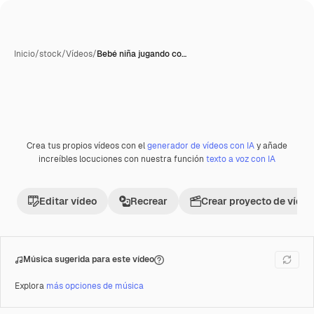
Inicio
/
stock
/
Vídeos
/
Bebé niña jugando co…
Crea tus propios vídeos con el
generador de vídeos con IA
y añade
Premium
increíbles locuciones con nuestra función
texto a voz con IA
Editar vídeo
Recrear
Crear proyecto de vídeo
Música sugerida para este vídeo
Explora
más opciones de música