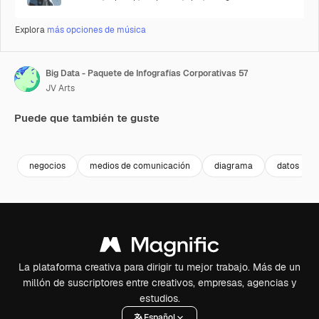
Explora
más opciones de música
Big Data - Paquete de Infografías Corporativas 57
JV Arts
Puede que también te guste
Premium
Premium
Premium
Premium
negocios
medios de comunicación
diagrama
datos
La plataforma creativa para dirigir tu mejor trabajo. Más de un
millón de suscriptores entre creativos, empresas, agencias y
estudios.
Español