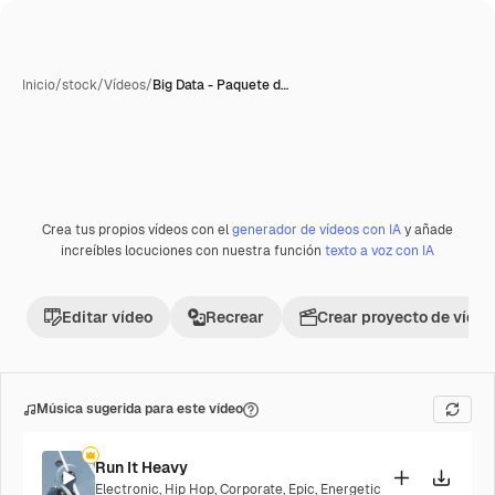
Inicio
/
stock
/
Vídeos
/
Big Data - Paquete d…
Crea tus propios vídeos con el
generador de vídeos con IA
y añade
Premium
increíbles locuciones con nuestra función
texto a voz con IA
Editar vídeo
Recrear
Crear proyecto de vídeo
Música sugerida para este vídeo
Run It Heavy
Electronic
,
Hip Hop
,
Corporate
,
Epic
,
Energetic