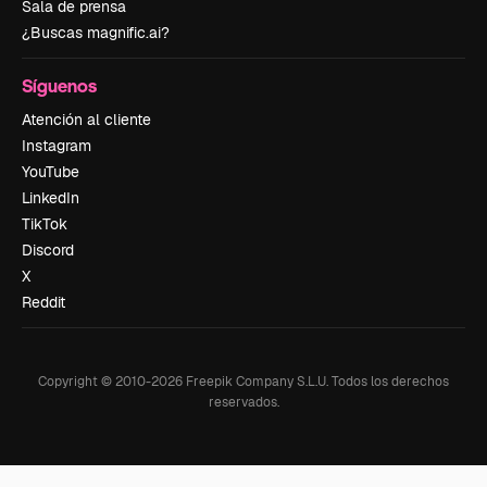
Sala de prensa
¿Buscas magnific.ai?
Síguenos
Atención al cliente
Instagram
YouTube
LinkedIn
TikTok
Discord
X
Reddit
Copyright © 2010-
2026
Freepik Company S.L.U.
Todos los derechos
reservados
.