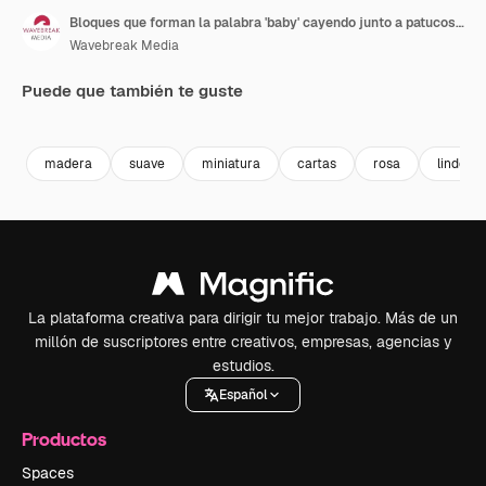
Bloques que forman la palabra 'baby' cayendo junto a patucos y una caja de regalo
Wavebreak Media
Puede que también te guste
Premium
Premium
Premium
Premium
madera
suave
miniatura
cartas
rosa
lindo
La plataforma creativa para dirigir tu mejor trabajo. Más de un
millón de suscriptores entre creativos, empresas, agencias y
estudios.
Español
Productos
Spaces