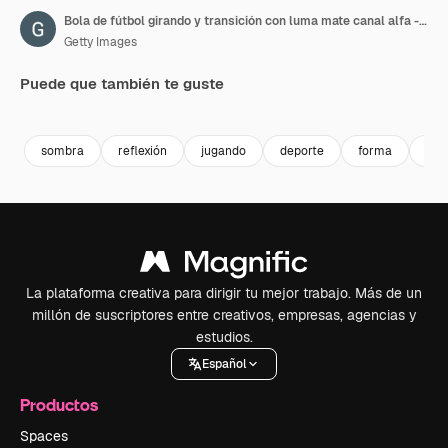
Bola de fútbol girando y transición con luma mate canal alfa - bucle sin costuras - video de stock
Getty Images
Puede que también te guste
Premium
Premium
Premium
Premium
sombra
reflexión
jugando
deporte
forma
cír
La plataforma creativa para dirigir tu mejor trabajo. Más de un
millón de suscriptores entre creativos, empresas, agencias y
estudios.
Español
Productos
Spaces