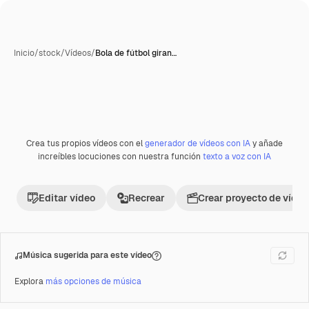
Inicio
/
stock
/
Vídeos
/
Bola de fútbol giran…
Crea tus propios vídeos con el
generador de vídeos con IA
y añade
Premium
increíbles locuciones con nuestra función
texto a voz con IA
Editar vídeo
Recrear
Crear proyecto de vídeo
Música sugerida para este vídeo
Explora
más opciones de música