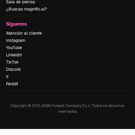
Sala de prensa
¿Buscas magnific.ai?
Síguenos
Atención al cliente
Instagram
YouTube
LinkedIn
TikTok
Discord
X
Reddit
Copyright © 2010-
2026
Freepik Company S.L.U.
Todos los derechos
reservados
.