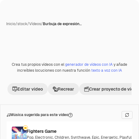
Inicio
/
stock
/
Vídeos
/
Burbuja de expresión…
Crea tus propios vídeos con el
generador de vídeos con IA
y añade
Premium
increíbles locuciones con nuestra función
texto a voz con IA
Editar vídeo
Recrear
Crear proyecto de vídeo
Música sugerida para este vídeo
Fighters Game
Pop
,
Electronic
,
Children
,
Synthwave
,
Epic
,
Energetic
,
Playful