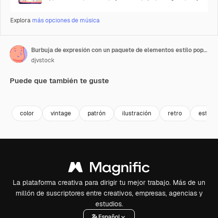
Explora
más opciones de música
Burbuja de expresión con un paquete de elementos estilo pop art
djvstock
Puede que también te guste
Premium
Premium
Premium
Premium
color
vintage
patrón
ilustración
retro
estrell
La plataforma creativa para dirigir tu mejor trabajo. Más de un
millón de suscriptores entre creativos, empresas, agencias y
estudios.
Español