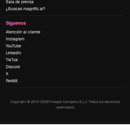
Sala de prensa
¿Buscas magnific.ai?
Síguenos
Atención al cliente
Instagram
YouTube
LinkedIn
TikTok
Discord
X
Reddit
Copyright © 2010-
2026
Freepik Company S.L.U.
Todos los derechos
reservados
.