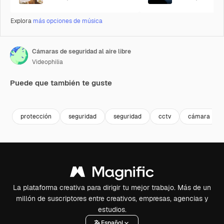
Explora
más opciones de música
Cámaras de seguridad al aire libre
Videophilia
Puede que también te guste
Premium
Premium
Premium
Premium
protección
seguridad
seguridad
cctv
cámara
La plataforma creativa para dirigir tu mejor trabajo. Más de un
millón de suscriptores entre creativos, empresas, agencias y
estudios.
Español