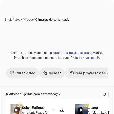
Inicio
/
stock
/
Vídeos
/
Cámaras de seguridad…
Crea tus propios vídeos con el
generador de vídeos con IA
y añade
Premium
increíbles locuciones con nuestra función
texto a voz con IA
Editar vídeo
Recrear
Crear proyecto de vídeo
Música sugerida para este vídeo
Solar Eclipse
Litang
Ambient
,
Peaceful
Ambient
,
Laid Bac