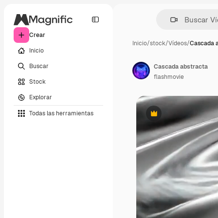
Crear
Inicio
/
stock
/
Vídeos
/
Cascada a
Inicio
Buscar
Cascada abstracta
flashmovie
Stock
Explorar
Todas las herramientas
Premium