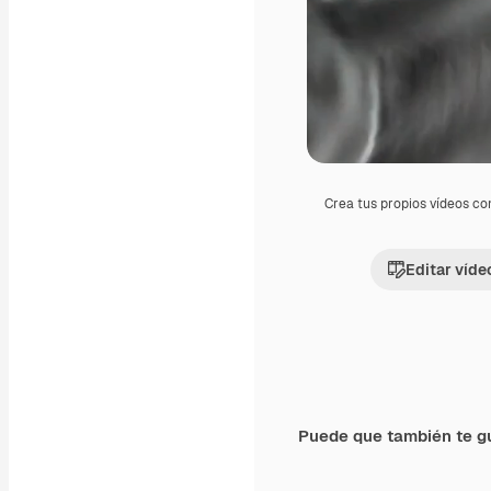
Crea tus propios vídeos co
Editar víde
Puede que también te g
Premium
Premium