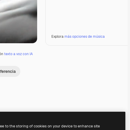
Explora
más opciones de música
ión
texto a voz con IA
ferencia
Premium
Premium
Generado por IA
Premium
Premium
ree to the storing of cookies on your device to enhance site