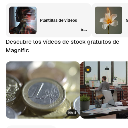
Plantillas de vídeos
G
Ir
Descubre los vídeos de stock gratuitos de
Magnific
Premium
Premium
00:18