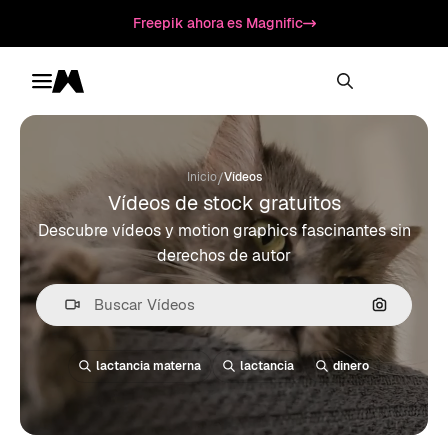
Freepik ahora es Magnific
Toggle menu
Magnific
/
Inicio
Vídeos
Vídeos de stock gratuitos
Descubre vídeos y motion graphics fascinantes sin
derechos de autor
Buscar po
lactancia materna
lactancia
dinero