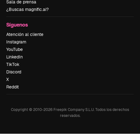
Sala de prensa
¿Buscas magnific.ai?
Síguenos
Atención al cliente
Instagram
YouTube
LinkedIn
TikTok
Discord
X
Reddit
Copyright © 2010-
2026
Freepik Company S.L.U.
Todos los derechos
reservados
.