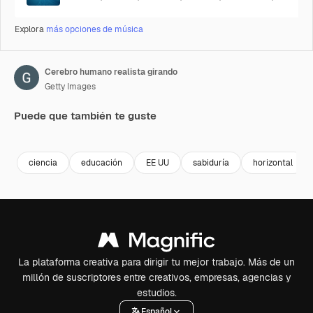
Explora
más opciones de música
Cerebro humano realista girando
Getty Images
Puede que también te guste
Premium
Premium
Premium
Premium
ciencia
educación
EE UU
sabiduría
horizontal
La plataforma creativa para dirigir tu mejor trabajo. Más de un
millón de suscriptores entre creativos, empresas, agencias y
estudios.
Español