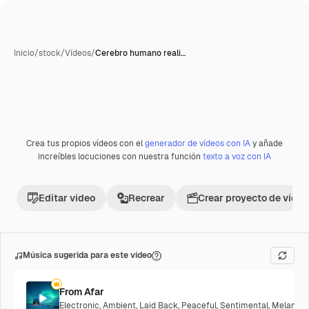
Inicio
/
stock
/
Vídeos
/
Cerebro humano reali…
Crea tus propios vídeos con el
generador de vídeos con IA
y añade
Premium
increíbles locuciones con nuestra función
texto a voz con IA
Editar vídeo
Recrear
Crear proyecto de vídeo
Música sugerida para este vídeo
From Afar
Electronic
,
Ambient
,
Laid Back
,
Peaceful
,
Sentimental
,
Melancho