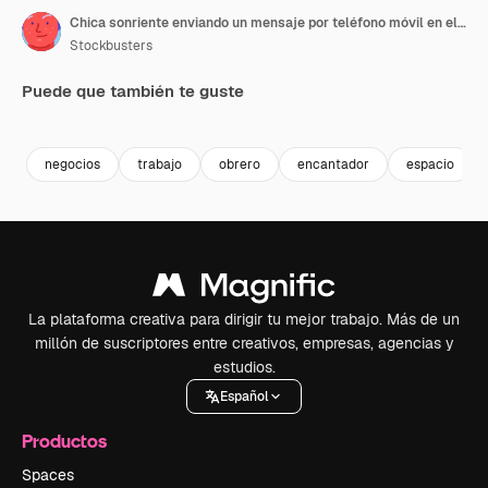
Chica sonriente enviando un mensaje por teléfono móvil en el espacio de coworking
Stockbusters
Puede que también te guste
Premium
Premium
Premium
Premium
negocios
trabajo
obrero
encantador
espacio
La plataforma creativa para dirigir tu mejor trabajo. Más de un
millón de suscriptores entre creativos, empresas, agencias y
estudios.
Español
Productos
Spaces