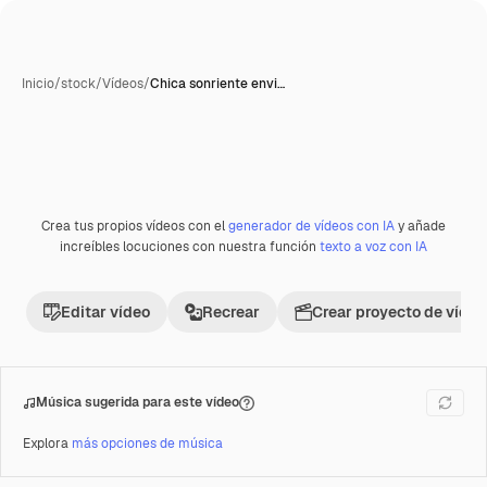
Inicio
/
stock
/
Vídeos
/
Chica sonriente envi…
Crea tus propios vídeos con el
generador de vídeos con IA
y añade
Premium
increíbles locuciones con nuestra función
texto a voz con IA
Editar vídeo
Recrear
Crear proyecto de vídeo
Música sugerida para este vídeo
Explora
más opciones de música