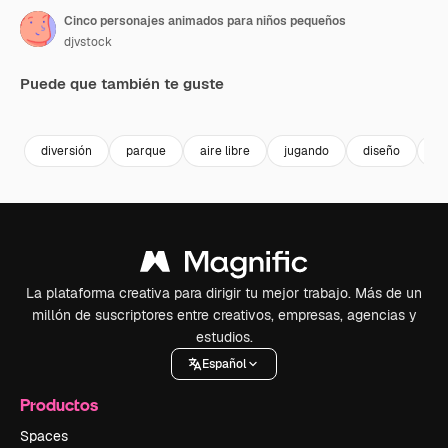
Cinco personajes animados para niños pequeños
djvstock
Puede que también te guste
Premium
Premium
Premium
Premium
diversión
parque
aire libre
jugando
diseño
di
La plataforma creativa para dirigir tu mejor trabajo. Más de un
millón de suscriptores entre creativos, empresas, agencias y
estudios.
Español
Productos
Spaces