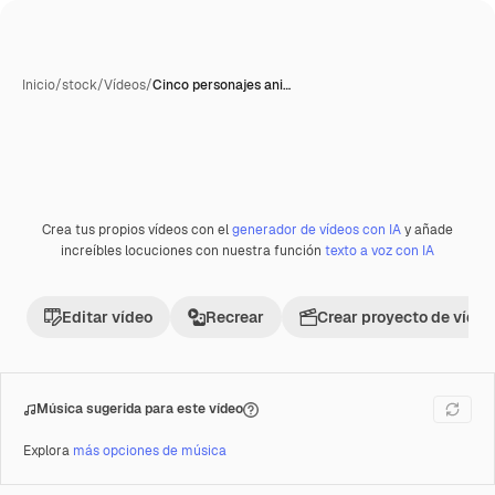
Inicio
/
stock
/
Vídeos
/
Cinco personajes ani…
Crea tus propios vídeos con el
generador de vídeos con IA
y añade
Premium
increíbles locuciones con nuestra función
texto a voz con IA
Editar vídeo
Recrear
Crear proyecto de vídeo
Música sugerida para este vídeo
Explora
más opciones de música