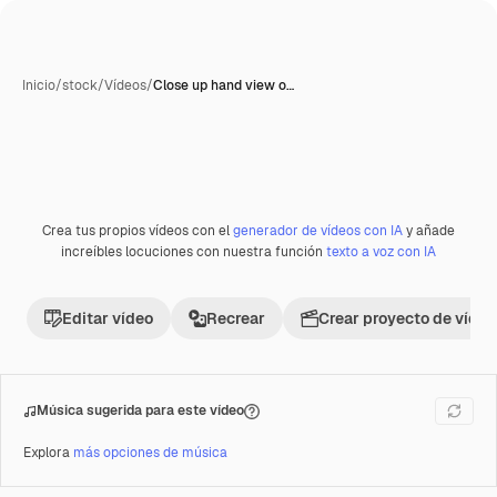
Inicio
/
stock
/
Vídeos
/
Close up hand view o…
Crea tus propios vídeos con el
generador de vídeos con IA
y añade
Premium
increíbles locuciones con nuestra función
texto a voz con IA
Editar vídeo
Recrear
Crear proyecto de vídeo
Música sugerida para este vídeo
Explora
más opciones de música