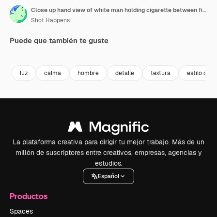
Close up hand view of white man holding cigarette between fingers while smoking in natural light with soft blur background showing gentle curls of smoke and warm tones of outdoor setting
Shot Happens
Puede que también te guste
Premium
Premium
Premium
Premium
luz
calma
hombre
detalle
textura
estilo de v
La plataforma creativa para dirigir tu mejor trabajo. Más de un
millón de suscriptores entre creativos, empresas, agencias y
estudios.
Español
Productos
Spaces