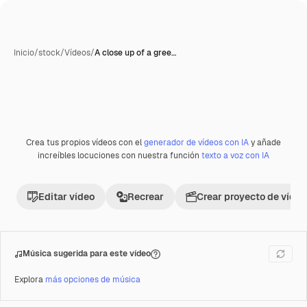
Inicio
/
stock
/
Vídeos
/
A close up of a gree…
Generada con IA
Crea tus propios vídeos con el
generador de vídeos con IA
y añade
Premium
increíbles locuciones con nuestra función
texto a voz con IA
Editar vídeo
Recrear
Crear proyecto de vídeo
Música sugerida para este vídeo
Explora
más opciones de música