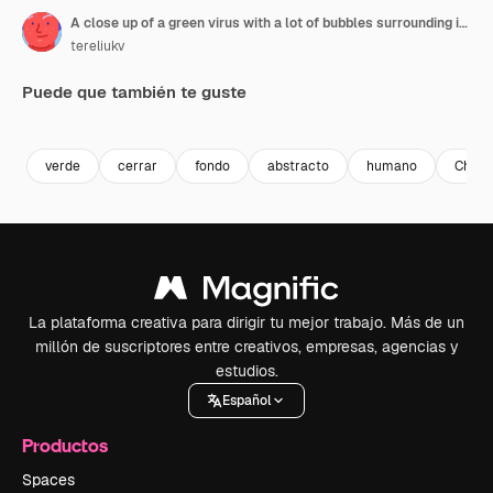
A close up of a green virus with a lot of bubbles surrounding it. The bubbles are in different sizes and are scattered all over the image
tereliukv
Puede que también te guste
Premium
Premium
Generado por IA
Premium
Premium
Generado p
verde
cerrar
fondo
abstracto
humano
China
La plataforma creativa para dirigir tu mejor trabajo. Más de un
millón de suscriptores entre creativos, empresas, agencias y
estudios.
Español
Productos
Spaces