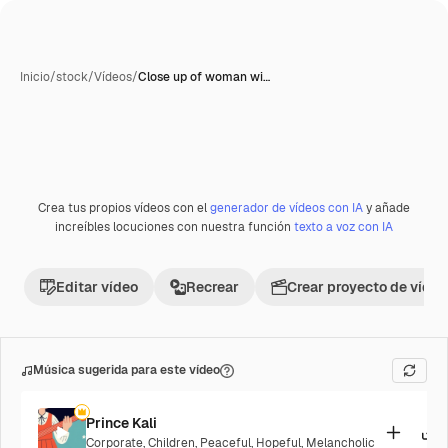
Inicio
/
stock
/
Vídeos
/
Close up of woman wi…
Crea tus propios vídeos con el
generador de vídeos con IA
y añade
Premium
increíbles locuciones con nuestra función
texto a voz con IA
Editar vídeo
Recrear
Crear proyecto de vídeo
Música sugerida para este vídeo
Prince Kali
Corporate
,
Children
,
Peaceful
,
Hopeful
,
Melancholic