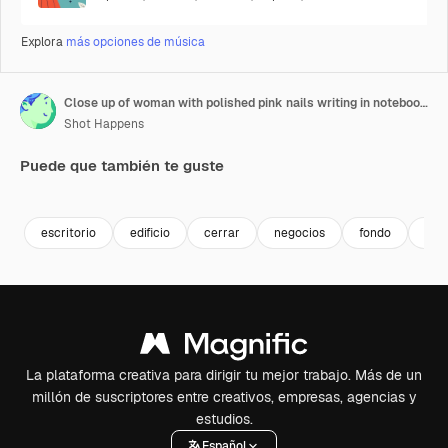
Explora
más opciones de música
Close up of woman with polished pink nails writing in notebook on desk near architectural building model and laptop showing focus professional multitasking environment in bright modern office
Shot Happens
Puede que también te guste
Premium
Premium
Generado por IA
Premium
Premium
escritorio
edificio
cerrar
negocios
fondo
tra
La plataforma creativa para dirigir tu mejor trabajo. Más de un
millón de suscriptores entre creativos, empresas, agencias y
estudios.
Español