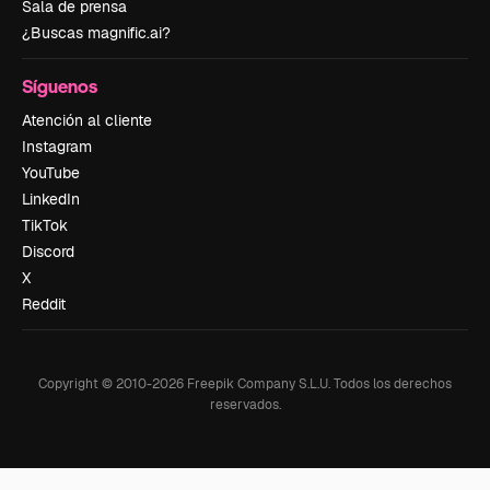
Sala de prensa
¿Buscas magnific.ai?
Síguenos
Atención al cliente
Instagram
YouTube
LinkedIn
TikTok
Discord
X
Reddit
Copyright © 2010-
2026
Freepik Company S.L.U.
Todos los derechos
reservados
.