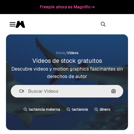
Freepik ahora es Magnific
Toggle menu
Magnific
/
Inicio
Vídeos
Vídeos de stock gratuitos
Descubre vídeos y motion graphics fascinantes sin
derechos de autor
Buscar po
lactancia materna
lactancia
dinero