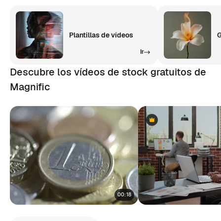
Plantillas de vídeos
G
Ir
Descubre los vídeos de stock gratuitos de
Magnific
Premium
Premium
00:18