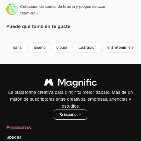
Colección de iconos de lotería y juegos de azar
team-IMG
Puede que también te guste
Premium
Premium
ganar
diseño
dibujo
ilustración
entretenimiento
La plataforma creativa para dirigir tu mejor trabajo. Más de un
millón de suscriptores entre creativos, empresas, agencias y
estudios.
Español
Productos
Spaces